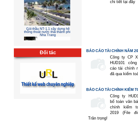
chi tiết tại đây
Gói thầu NT-1.1 xây dựng hệ
thống thoát nước thải thành phố
Nha Trang
BÁO CÁO TÀI CHÍNH NĂM 202
Đối tác
Công ty CP 
HUD101 công
cáo tài chính
đã qua kiểm to
Chỉnh trang khu dịch vụ Linh
Đàm giai đoạn 1
BÁO CÁO TÀI CHÍNH KIỂM 
NĂM...
Công ty HUD
bố toàn văn bá
chính kiểm 
2019 (File đ
Trân trọng!