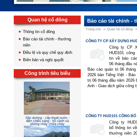
Quan hệ cổ đông
Báo cáo tài chính -
Trang chủ
Quan hệ cổ đông
Thông tin cổ đông
Báo cáo tài chính - thường
CÔNG TY CP XÂY DỰNG HU
niên
CÔNG...
Công ty CP 
Điều lệ và quy chế quy định
HUD101 công 
tin về báo cáo
Biên bản và nghị quyết
06 tháng đầu n
Báo cáo quản trị 06 thán
Công trình tiêu biểu
2026 bản Tiếng Việt - Báo
trị 06 tháng đầu năm 2026 
Anh - Giao dịch giữa công t
CÔNG TY HUD101 CÔNG BỐ 
Sân đường - cấp thoát nước -
Công ty HUD
điện chiếu sáng - hồ cảnh và
bố thông tin v
phòng cháy chữa cháy
thường niên 