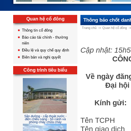
Quan hệ cổ đông
Thông báo chốt dan
Trang chủ
Quan hệ cổ đông
Thông tin cổ đông
Báo cáo tài chính - thường
niên
Cập nhật: 15h5
Điều lệ và quy chế quy định
CÔNG
Biên bản và nghị quyết
Công trình tiêu biểu
Về ngày đăng
Đại hộ
Kính gửi:
Sân đường - cấp thoát nước -
Tên TCPH
điện chiếu sáng - hồ cảnh và
phòng cháy chữa cháy
Tên giao dị