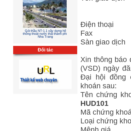
Điện thoạ
Gói thầu NT-1.1 xây dựng hệ
Fax :
thống thoát nước thải thành phố
Nha Trang
Sàn giao dị
Đối tác
Xin thông báo
(VSD) ngày đă
Đại hội đồng
Chỉnh trang khu dịch vụ Linh
Đàm giai đoạn 1
khoán sau:
Tên chứng k
HUD101
Mã chứng kho
Loại chứng kho
Mệnh giá : 