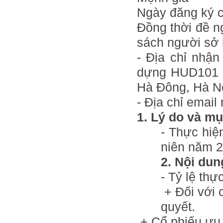
Ngày đăng ký 
Đồng thời đề n
sách người sở 
- Địa chỉ nhậ
dựng HUD101 s
Hà Đông, Hà Nộ
- Địa chỉ email 
1. Lý do và mụ
- Thực hiệ
niên năm 2
2. Nội dun
- Tỷ lệ thự
+ Đối với 
quyết.
+ Cổ phiếu ưu 