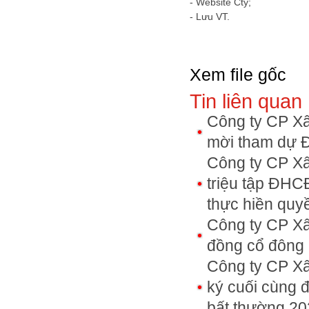
- Website Cty;
- Lưu VT.
Xem file gốc
Tin liên quan
Công ty CP Xâ
mời tham dự Đ
Công ty CP Xâ
triệu tập ĐHC
thực hiền qu
Công ty CP Xâ
đồng cổ đông 
Công ty CP X
ký cuối cùng đ
bất thường 2