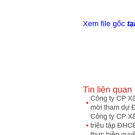
Xem file gốc
tạ
Tin liên quan
Công ty CP Xâ
mời tham dự Đ
Công ty CP Xâ
triệu tập ĐHC
thực hiền qu