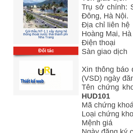
Trụ sở chính: 
Đông, Hà Nội.
Địa chỉ liên 
Gói thầu NT-1.1 xây dựng hệ
Hoàng Mai, Hà 
thống thoát nước thải thành phố
Nha Trang
Điện thoạ
Sàn giao dị
Đối tác
Xin thông báo
(VSD) ngày đăn
Chỉnh trang khu dịch vụ Linh
Đàm giai đoạn 1
Tên chứng k
HUD101
Mã chứng kho
Loại chứng kho
Mệnh giá : 
Ngày đăng ký 