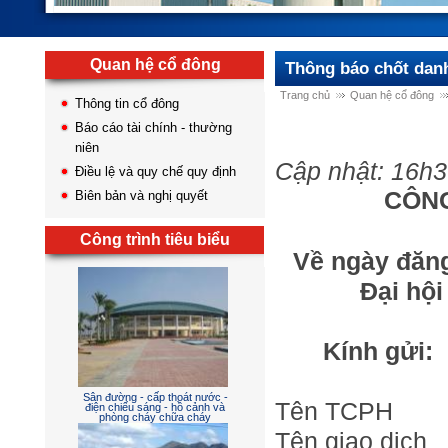
Quan hệ cổ đông
Thông báo chốt dan
Trang chủ
Quan hệ cổ đông
Thông tin cổ đông
Báo cáo tài chính - thường
niên
Cập nhật: 16h3
Điều lệ và quy chế quy định
CÔNG
Biên bản và nghị quyết
Công trình tiêu biểu
Về ngày đăng
Đại hộ
Kính gửi:
Sân đường - cấp thoát nước -
Tên TCPH
điện chiếu sáng - hồ cảnh và
phòng cháy chữa cháy
Tên giao dị