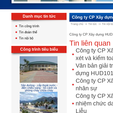
Danh mục tin tức
Công ty CP Xây dựng
Trang chủ
Tin tức
Tin nội b
Tin công trình
Tin đoàn thể
Công ty CP Xây dựng HUD10
Tin nội bộ
Tin liên quan
Công trình tiêu biểu
Công ty CP Xâ
xét và kiểm t
Văn bản giải t
dựng HUD10
Công ty CP Xâ
nhân sự
Sân đường - cấp thoát nước -
điện chiếu sáng - hồ cảnh và
phòng cháy chữa cháy
Công ty CP Xâ
nhiệm chức da
Liễu