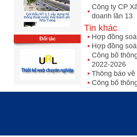
Công ty CP Xâ
doanh lần 13
Gói thầu NT-1.1 xây dựng hệ
thống thoát nước thải thành phố
Nha Trang
Tin khác
Hợp đồng soát
Đối tác
Hợp đồng soát
Công bố thông
2022-2026
Chỉnh trang khu dịch vụ Linh
Đàm giai đoạn 1
Thông báo về 
Công bố thông