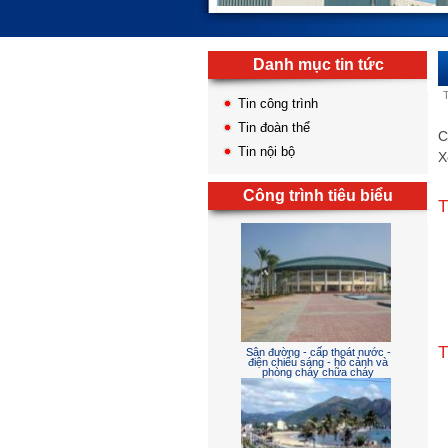
Danh mục tin tức
Tin công trình
Tin đoàn thể
C
Tin nội bộ
X
Công trình tiêu biểu
T
T
Sân đường - cấp thoát nước -
điện chiếu sáng - hồ cảnh và
phòng cháy chữa cháy