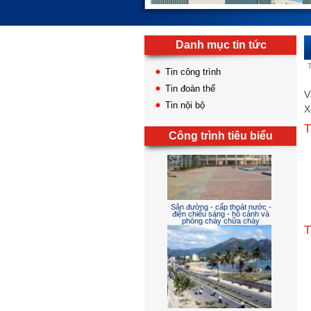
Danh mục tin tức
Tin công trình
Tin đoàn thể
V
Tin nội bộ
X
T
Công trình tiêu biểu
T
Sân đường - cấp thoát nước -
điện chiếu sáng - hồ cảnh và
phòng cháy chữa cháy