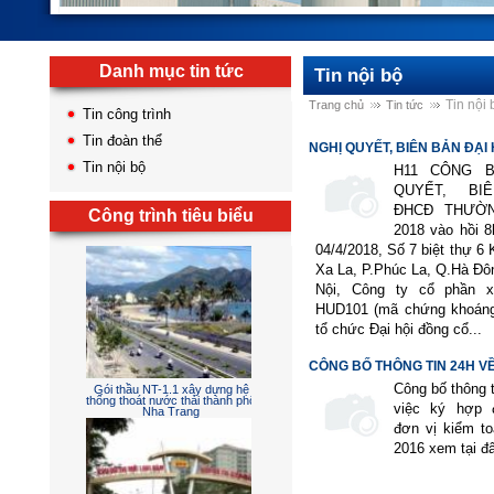
Danh mục tin tức
Tin nội bộ
Tin nội 
Trang chủ
Tin tức
Tin công trình
Tin đoàn thể
NGHỊ QUYẾT, BIÊN BẢN ĐẠI H
Tin nội bộ
H11 CÔNG B
QUYẾT, BI
ĐHCĐ THƯỜN
Công trình tiêu biểu
2018 vào hồi 8
Sân đường - cấp thoát nước -
điện chiếu sáng - hồ cảnh và
04/4/2018, Số 7 biệt thự 6 
phòng cháy chữa cháy
Xa La, P.Phúc La, Q.Hà Đô
Nội, Công ty cổ phần 
HUD101 (mã chứng khoáng
tổ chức Đại hội đồng cổ...
CÔNG BỐ THÔNG TIN 24H VỀ 
Công bố thông t
Gói thầu NT-1.1 xây dựng hệ
việc ký hợp 
thống thoát nước thải thành phố
đơn vị kiểm t
Nha Trang
2016 xem tại đ