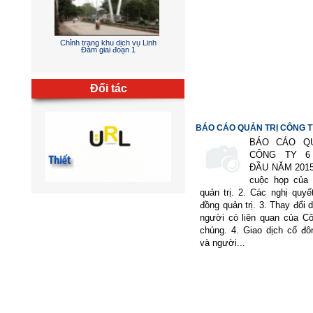
Chỉnh trang khu dịch vụ Linh
Đàm giai đoạn 1
Đối tác
BÁO CÁO QUẢN TRỊ CÔNG TY 
BÁO CÁO QU
CÔNG TY 6
ĐẦU NĂM 201
cuộc họp của 
quản trị. 2. Các nghị quyế
đồng quản trị. 3. Thay đổi 
người có liên quan của Cô
chúng. 4. Giao dịch cổ đô
và người...