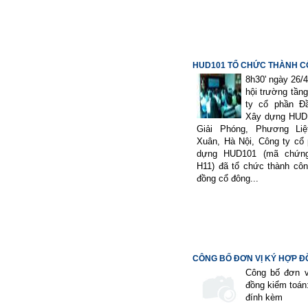
HUD101 TỔ CHỨC THÀNH CÔ
8h30' ngày 26/4
hội trường tầng
ty cổ phần Đ
Xây dựng HUD1
Giải Phóng, Phương Liệ
Xuân, Hà Nội, Công ty cổ
dựng HUD101 (mã chứng
H11) đã tổ chức thành côn
đồng cổ đông...
CÔNG BỐ ĐƠN VỊ KÝ HỢP 
KIỂM...
Công bố đơn v
đồng kiểm toán:
đính kèm