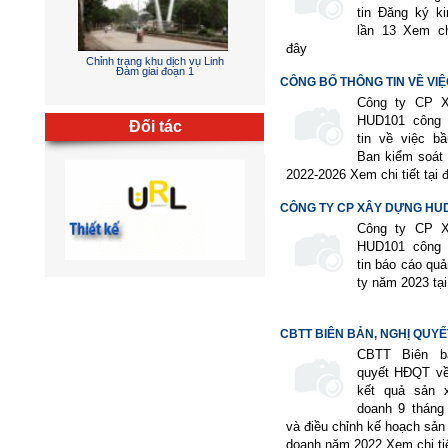
tin Đăng ký k
Gói thầu NT-1.1 xây dựng hệ
lần 13 Xem chi
thống thoát nước thải thành phố
Nha Trang
đây
CÔNG BỐ THÔNG TIN VỀ VIỆC
Công ty CP 
HUD101 công 
Đối tác
tin về việc b
Ban kiểm soát
2022-2026 Xem chi tiết tại 
Chỉnh trang khu dịch vụ Linh
Đàm giai đoạn 1
CÔNG TY CP XÂY DỰNG HU
CÔNG...
Công ty CP 
HUD101 công 
tin báo cáo quả
ty năm 2023 tại
CBTT BIÊN BẢN, NGHỊ QUY
CBTT Biên b
quyết HĐQT về
kết quả sản x
doanh 9 tháng
và điều chỉnh kế hoạch sản 
doanh năm 2022 Xem chi tiế