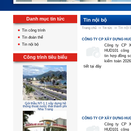
Danh mục tin tức
Tin nội bộ
Tin nội 
Trang chủ
Tin tức
Tin công trình
Tin đoàn thể
CÔNG TY CP XÂY DỰNG HU
Tin nội bộ
CÔNG...
Công ty CP 
HUD101 công 
tin hợp đồng so
Công trình tiêu biểu
kiểm toán 202
tiết tại đây
Sân đường - cấp thoát nước -
điện chiếu sáng - hồ cảnh và
phòng cháy chữa cháy
CÔNG TY CP XÂY DỰNG HU
CÔNG...
Công ty CP 
HUD101 công 