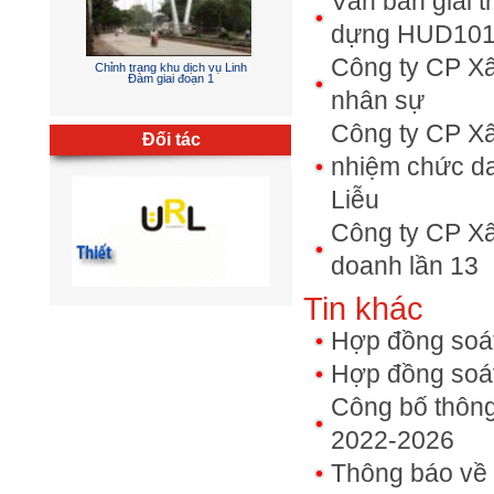
Văn bản giải t
dựng HUD10
Công ty CP Xâ
nhân sự
Chỉnh trang khu dịch vụ Linh
Đàm giai đoạn 1
Công ty CP Xâ
Đối tác
nhiệm chức da
Liễu
Công ty CP Xâ
doanh lần 13
Tin khác
Hợp đồng soát
Hợp đồng soát
Công bố thông
2022-2026
Thông báo về 