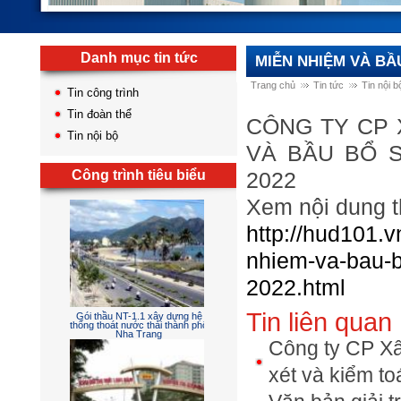
Danh mục tin tức
MIỄN NHIỆM VÀ BẦ
Trang chủ
Tin tức
Tin nội b
Tin công trình
Tin đoàn thể
CÔNG TY CP 
Tin nội bộ
VÀ BẦU BỔ S
Công trình tiêu biểu
2022
Xem nội dung th
Sân đường - cấp thoát nước -
điện chiếu sáng - hồ cảnh và
phòng cháy chữa cháy
http://hud101.
nhiem-va-bau-b
2022.html
Tin liên quan
Công ty CP Xâ
Gói thầu NT-1.1 xây dựng hệ
thống thoát nước thải thành phố
Nha Trang
xét và kiểm t