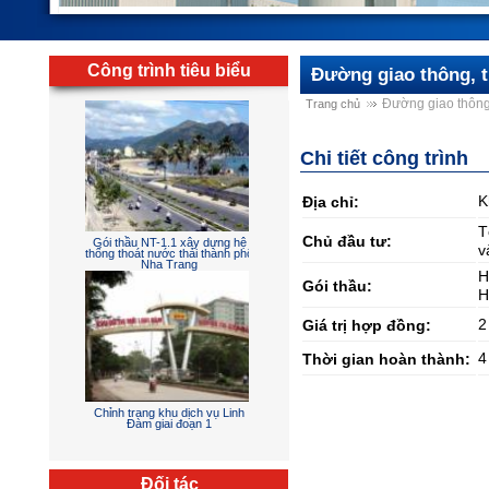
Công trình tiêu biểu
Đường giao thông, 
Sân đường - cấp thoát nước -
điện chiếu sáng - hồ cảnh và
Đường giao thông
Trang chủ
phòng cháy chữa cháy
Chi tiết công trình
K
Địa chỉ:
T
Chủ đầu tư:
v
Gói thầu NT-1.1 xây dựng hệ
thống thoát nước thải thành phố
H
Nha Trang
Gói thầu:
H
2
Giá trị hợp đồng:
4
Thời gian hoàn thành:
Chỉnh trang khu dịch vụ Linh
Đàm giai đoạn 1
Đối tác