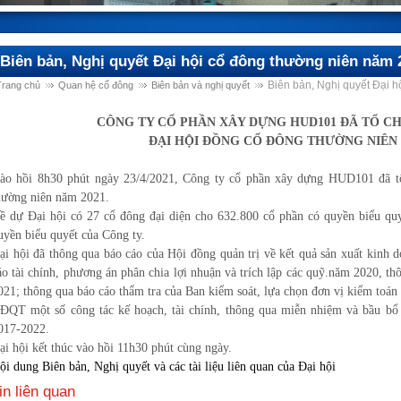
Biên bản, Nghị quyết Đại hội cổ đông thường niên năm 
Biên bản, Nghị quyết Đại 
Trang chủ
Quan hệ cổ đông
Biên bản và nghị quyết
CÔNG TY CỔ PHẦN XÂY DỰNG HUD101 ĐÃ TỔ 
ĐẠI HỘI ĐỒNG CỔ ĐÔNG THƯỜNG NIÊN 
ào hồi 8h30 phút ngày 23/4/2021, Công ty cổ phần xây dựng HUD101 đã t
hường niên năm 2021.
ề dự Đại hội có 27 cổ đông đại diện cho 632.800 cổ phần có quyền biểu quy
uyền biểu quyết của Công ty.
ại hội đã thông qua báo cáo của Hội đồng quản trị về kết quả sản xuất kinh 
áo tài chính, phương án phân chia lợi nhuận và trích lập các quỹ.năm 2020, t
021; thông qua báo cáo thẩm tra của Ban kiểm soát, lựa chọn đơn vị kiểm toán
ĐQT một số công tác kế hoạch, tài chính, thông qua miễn nhiệm và bầu bổ
017-2022.
ại hội kết thúc vào hồi 11h30 phút cùng ngày.
ội dung Biên bản, Nghị quyết và các tài liệu liên quan của Đại hội
in liên quan