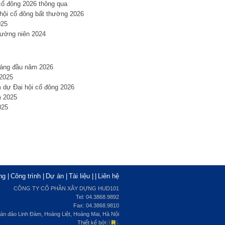
cổ đông 2026 thông qua
hội cổ đông bất thường 2026
025
hường niên 2024
háng đầu năm 2026
 2025
 dự Đại hội cổ đông 2026
m 2025
025
ng
|
Công trình
|
Dự án
|
Tài liệu
|
|
Liên hệ
CÔNG TY CỔ PHẦN XÂY DỰNG HUD101
Tel: 04.3868.9892
Fax: 04.3868.9810
, bán đảo Linh Đàm, Hoàng Liệt, Hoàng Mai, Hà Nội
Thiết kế bởi
U
R
L