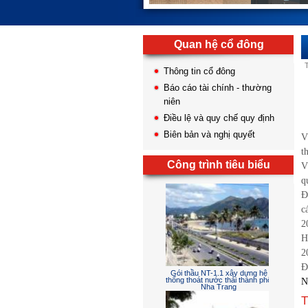
Quan hệ cổ đông
Thông tin cổ đông
Báo cáo tài chính - thường
niên
Điều lệ và quy chế quy định
Biên bản và nghị quyết
V
t
Công trình tiêu biểu
V
q
Đ
c
2
H
2
Đ
Gói thầu NT-1.1 xây dựng hệ
thống thoát nước thải thành phố
N
Nha Trang
T