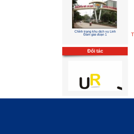
Chỉnh trang khu dịch vụ Linh
T
Đàm giai đoạn 1
Đối tác
Sân đường - cấp thoát nước -
điện chiếu sáng - hồ cảnh và
phòng cháy chữa cháy