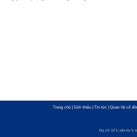
Trang chủ
|
Giới thiệu
|
Tin tức
|
Quan hệ cổ đô
Địa chỉ: Số 6, biệt thự 5