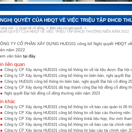
NGHỊ QUYẾT CỦA HĐQT VỀ VIỆC TRIỆU TẬP ĐHCĐ TH
Trang chủ
Quan hệ cổ đông
Biên bản và nghị quyết
NGHỊ QUYẾT CỦA HĐQT VỀ VIỆC TRIỆU TẬP ĐHCĐ THƯỜNG NIÊN NĂM 2022
ÔNG TY CỔ PHẦN XÂY DỰNG HUD101 công bố Nghị quyết HĐQT về việ
iên năm 2022
em văn bản
tại đây
.
in liên quan
Công ty CP Xây dựng HUD101 công bố thông tin về tài liệu được Đại hội 
Công ty CP Xây dựng HUD101 công bố thông tin biên bản, nghị quyết Đại 
Công ty HUD101 công bố thông tin biên bản, nghị quyết Đại hội cổ đông 2
Công ty CP Xây dựng HUD101 đã họp thành công Đại hội đồng cổ đông t
Nghị quyết Đại hội đồng cổ đông thường niên năm 2023
in khác
Công ty CP Xây dựng HUD101 công bố thông tin về báo cáo quản trị 06 t
Công ty CP Xây dựng HUD101 công bố thông tin về báo cáo thường niên
Công ty CP Xây dựng HUD101 công bố thông tintài liệu họp, thư mời tham
Công ty CP Xây dựng HUD101 công bố thông tin về báo cáo tài chính nă
Công ty CP Xây dựng HUD101 công bố thông tin báo cáo tài chính năm 2