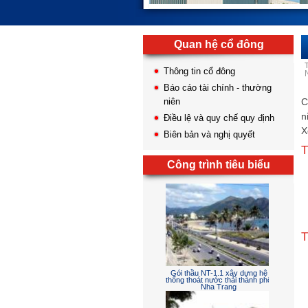
Quan hệ cổ đông
Thông tin cổ đông
Báo cáo tài chính - thường
niên
C
n
Điều lệ và quy chế quy định
X
Biên bản và nghị quyết
T
Công trình tiêu biểu
Sân đường - cấp thoát nước -
điện chiếu sáng - hồ cảnh và
phòng cháy chữa cháy
T
Gói thầu NT-1.1 xây dựng hệ