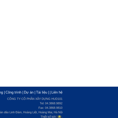
ng
|
Công trình
|
Dự án
|
Tài liệu
|
|
Liên hệ
CÔNG TY CỔ PHẦN XÂY DỰNG HUD101
Tel: 04.3868.9892
Fax: 04.3868.9810
, bán đảo Linh Đàm, Hoàng Liệt, Hoàng Mai, Hà Nội
Thiết kế bởi
U
R
L